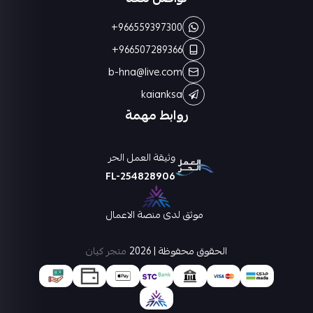
+966559397300
+966507289366
b-hna@live.com
kaianksa
روابط مهمة
وثيقة العمل الحر
FL-254828906
موثق لدى منصة الاعمال
الحقوق محفوظة | 2026
متجر كيان