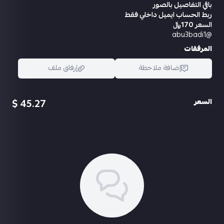
باقي التفاصيل بالصور
ربط الحساب ايميل داخلي فقط
السعر 170﷼
@abu3badi1
المرفقات
إضافة ملاحظة
إرفاق ملف
45.27 $
السعر
اسحب و افلت الملف هنا
استعراض