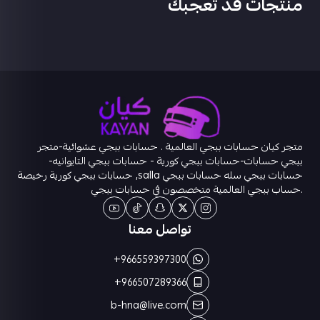
منتجات قد تعجبك
متجر كيان حسابات ببجي العالمية . حسابات ببجي عشوائية-متجر
ببجي حسابات-حسابات ببجي كورية - حسابات ببجي التايوانيه-
حسابات ببجي سله حسابات ببجي salla, حسابات ببجي كورية رخيصة
.حساب ببجي العالمية متخصصون في حسابات ببجي
تواصل معنا
+966559397300
+966507289366
b-hna@live.com