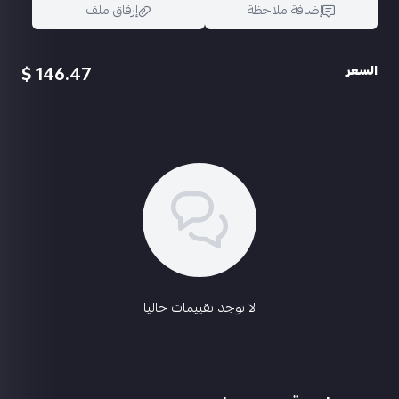
ايكي كيل مسج 🗡
إضافة ملاحظة
إرفاق ملف
يومبي بدله X ليفل 3
امسكيتن كيل ماكس
سلر ماكس
146.47 $
السعر
بيزون ماكس
غودزلا قبل الكيل مسج
اسحب و افلت الملف هنا
امتوني ليفل 3
استعراض
مفتوح مكانين لوبي
خوزه ثلجيه 🪖
باقي موضح صور
روابط تويتر - بريد - رقم 🔐
متاح التغير
🔖550﷼
👼
@abu3badi1
👼
لا توجد تقييمات حاليا