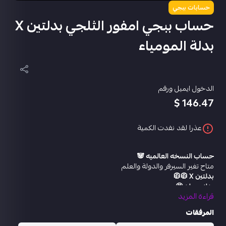
حسابات ببجي
حساب ببجي امفور الثلجي بدلتين X
بدلة المومياء
الدخول ايميل ورقم
146.47 $
عذرا لقد نفدت الكمية
حساب النسخه العالميه 🐼
متاح تغير السيرفر والدولة والعلم
بدلتين X 🧥🧥
بدله جولد 🤩
قراءة المزيد
مومياء 🌟
مختبر تطوير 16 🔫🗡
المرفقات
امفور الثلجي ليفل 6 🤩