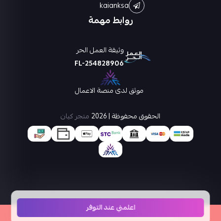
kaianksa
روابط مهمة
وثيقة العمل الحر
FL-254828906
موثق لدى منصة الاعمال
الحقوق محفوظة | 2026
متجر كيان
اعلمني عند التوفر
×