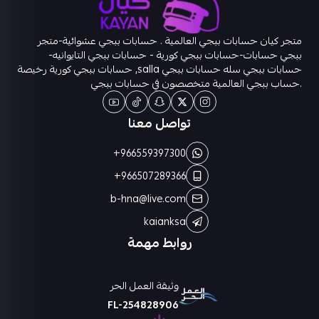
متجر كيان حسابات ببجي العالمية . حسابات ببجي عشوائية-متجر
ببجي حسابات-حسابات ببجي كورية - حسابات ببجي التايوانيه-
حسابات ببجي سله حسابات ببجي salla, حسابات ببجي كورية رخيصة
.حساب ببجي العالمية متخصصون في حسابات ببجي
تواصل معنا
+966559397300
+966507289366
b-hna@live.com
kaianksa
روابط مهمة
وثيقة العمل الحر
FL-254828906