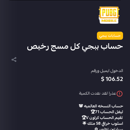
حسابات ببجي
حساب ببجي كل مسج رخيص
الدخول ايميل ورقم
106.52 $
عذرا لقد نفدت الكمية
حساب النسخه العالميه 🐼
ليفل الحساب 71🏆
تقيم الحساب كراون V🏆
اسلوب خرافي 58 مثك 🌟
سيارتين تطوير ⚙️