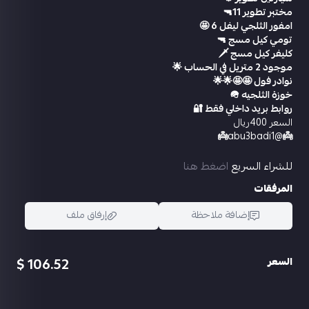
مختبر تطوير 11🔫
امفور الثلجي ليفل 6 🤩
تومي كيل مسج 🔫
كليفر كيل مسج 🗡
موجود 2 متريل في الحساب 🌟
نوادر فول 🤩🤩🌟🌟
خوزة الثلجيه 🪖
روابط بريد داخلي فقط 🔐
السعر 400ريال
👼
@abu3badi1
👼
للشراء السريع
اضغط هنا
المرفقات
إضافة ملاحظة
إرفاق ملف
106.52 $
السعر
اسحب و افلت الملف هنا
استعراض