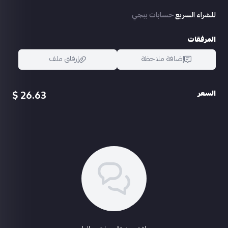
للشراء السريع
حسابات ببجي
المرفقات
إضافة ملاحظة
إرفاق ملف
26.63 $
السعر
اسحب و افلت الملف هنا
استعراض