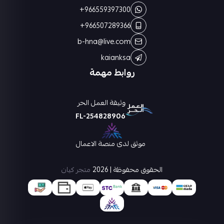
+966559397300
+966507289366
b-hna@live.com
kaianksa
روابط مهمة
وثيقة العمل الحر
FL-254828906
موثق لدى منصة الاعمال
الحقوق محفوظة | 2026
متجر كيان